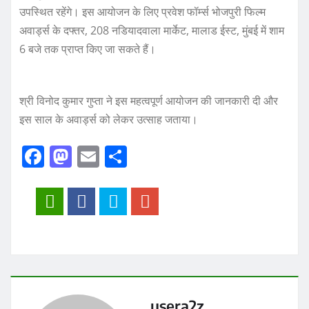
उपस्थित रहेंगे। इस आयोजन के लिए प्रवेश फॉर्म्स भोजपुरी फिल्म
अवार्ड्स के दफ्तर, 208 नडियादवाला मार्केट, मालाड ईस्ट, मुंबई में शाम
6 बजे तक प्राप्त किए जा सकते हैं।
श्री विनोद कुमार गुप्ता ने इस महत्वपूर्ण आयोजन की जानकारी दी और
इस साल के अवार्ड्स को लेकर उत्साह जताया।
F
M
E
S
a
a
m
h
c
st
ai
a
e
o
l
re
b
d
o
o
o
n
usera2z