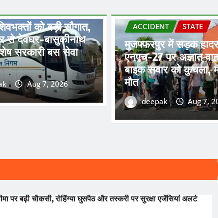
शिवभक्तों को बड़ी सौगात,
ACCIDENT
STATE
ुर से देवघर-बासुकीनाथ
मुजफ्फरपुर में सड़क हाद
िशेष सरकारी बस सेवा
एनएच-27 पर अज्ञात वाह
बाइक सवार को कुचला, म
मौत
ak
Aug 7, 2026
deepak
Aug 7, 2
ा पर बढ़ी चौकसी, रोहिंग्या घुसपैठ और तस्करी पर सुरक्षा एजेंसियां अलर्ट