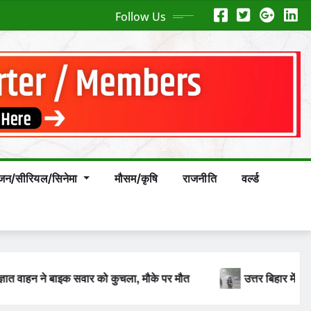
Follow Us
ंजन/सीरियल/सिनेमा
मौसम/कृषि
राजनीति
वर्ल्ड
बिहार में 9 से 11 अगस्त के बीच बारिश के आसार
एसकेएमसीएच की व्यव