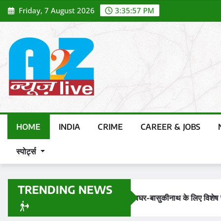
Skip
Friday, 7 August 2026
3:35:59 PM
to
content
HOME
INDIA
CRIME
CAREER & JOBS
स्पोर्ट्स
TRENDING NEWS
 लिए विशेष सरकारी बस सेवा शुरू
मुजफ्फरपुर में सड़क हादसा: एनएच