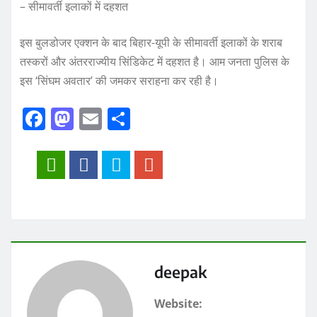
– सीमावर्ती इलाकों में दहशत
इस बुलडोजर एक्शन के बाद बिहार-यूपी के सीमावर्ती इलाकों के शराब
तस्करों और अंतरराज्यीय सिंडिकेट में दहशत है। आम जनता पुलिस के
इस ‘सिंघम अवतार’ की जमकर सराहना कर रही है।
F
M
E
S
a
a
m
h
c
st
ai
a
e
o
l
re
b
d
o
o
o
n
k
deepak
Website: