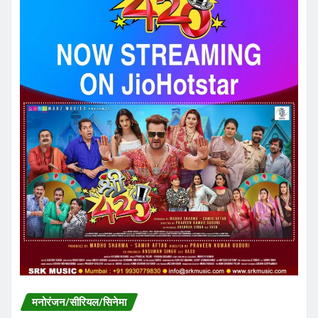
मनोरंजन/सीरियल/सिनेमा