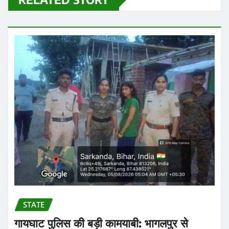
STATE
गायघाट पुलिस की बड़ी कामयाबी: भागलपुर से