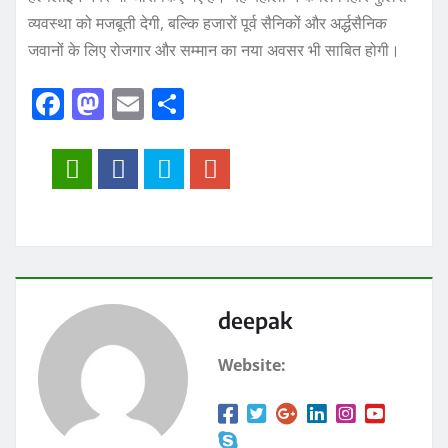
व्यवस्था को मजबूती देगी, बल्कि हजारों पूर्व सैनिकों और अर्द्धसैनिक
जवानों के लिए रोजगार और सम्मान का नया अवसर भी साबित होगी।
F
M
E
S
a
a
m
h
c
st
ai
a
e
o
l
re
b
d
o
o
o
n
k
deepak
Website: