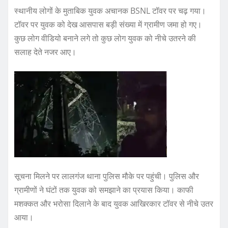
स्थानीय लोगों के मुताबिक युवक अचानक BSNL टॉवर पर चढ़ गया।
टॉवर पर युवक को देख आसपास बड़ी संख्या में ग्रामीण जमा हो गए।
कुछ लोग वीडियो बनाने लगे तो कुछ लोग युवक को नीचे उतरने की
सलाह देते नजर आए।
सूचना मिलने पर लालगंज थाना पुलिस मौके पर पहुंची। पुलिस और
ग्रामीणों ने घंटों तक युवक को समझाने का प्रयास किया। काफी
मशक्कत और भरोसा दिलाने के बाद युवक आखिरकार टॉवर से नीचे उतर
आया।