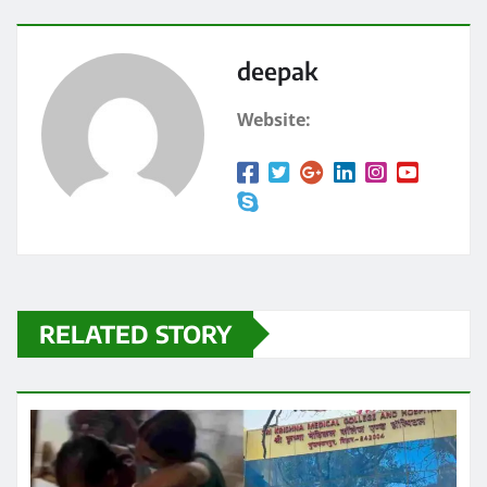
o
o
o
n
k
deepak
Website:
RELATED STORY