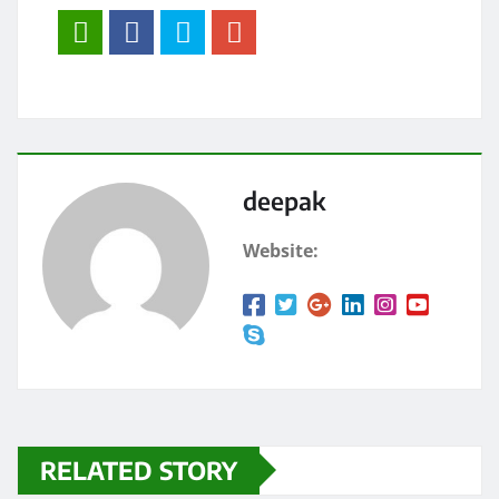
c
st
ai
a
e
o
l
re
b
d
o
o
o
n
k
deepak
Website:
RELATED STORY