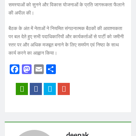
समस्याओं को सुनने और विकास योजनाओं के प्रति जागरूकता फैलाने
की अपील की।
बैठक के अंत में नेताओं ने नियमित संगठनात्मक बैठकों की आवश्यकता
पर बल देते हुए सभी पदाधिकारियों और कार्यकर्ताओं से पार्टी को जमीनी
स्तर पर और अधिक मजबूत बनाने के लिए समर्पण एवं निष्ठा के साथ
कार्य करने का आह्वान किया।
F
M
E
S
a
a
m
h
c
st
ai
a
e
o
l
re
b
d
o
o
o
n
deepak