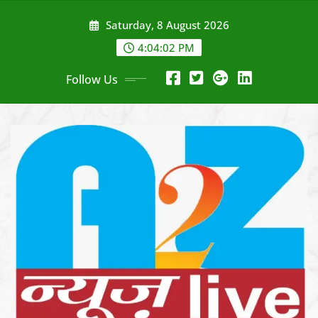
Skip
Saturday, 8 August 2026
to
content
4:04:04 PM
Follow Us