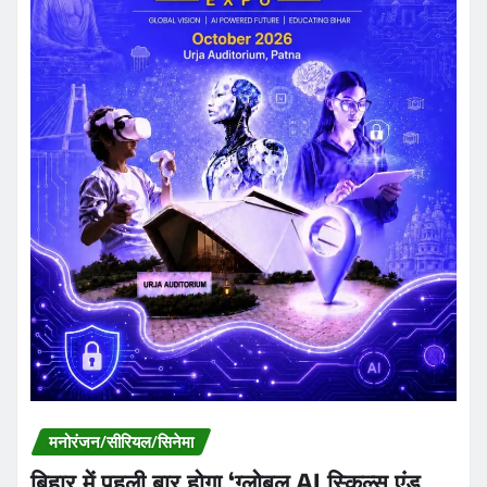
मनोरंजन/सीरियल/सिनेमा
बिहार में पहली बार होगा ‘ग्लोबल AI स्किल्स एंड