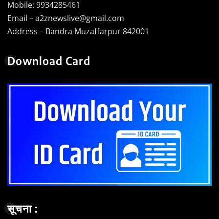
Mobile: 9934285461
Email – a2znewslive@gmail.com
Address – Bandra Muzaffarpur 842001
Download Card
सूचना :