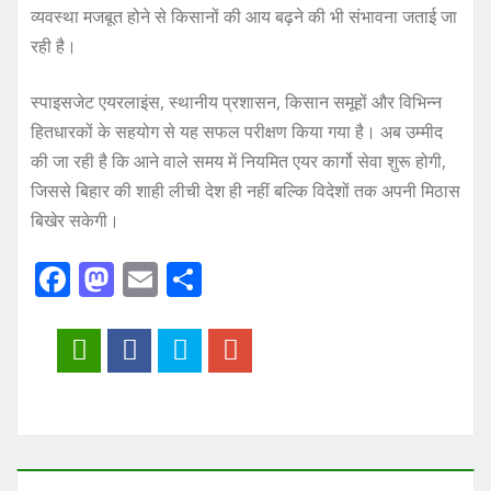
व्यवस्था मजबूत होने से किसानों की आय बढ़ने की भी संभावना जताई जा
रही है।
स्पाइसजेट एयरलाइंस, स्थानीय प्रशासन, किसान समूहों और विभिन्न
हितधारकों के सहयोग से यह सफल परीक्षण किया गया है। अब उम्मीद
की जा रही है कि आने वाले समय में नियमित एयर कार्गो सेवा शुरू होगी,
जिससे बिहार की शाही लीची देश ही नहीं बल्कि विदेशों तक अपनी मिठास
बिखेर सकेगी।
F
M
E
S
a
a
m
h
c
st
ai
a
e
o
l
re
b
d
o
o
o
n