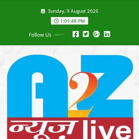
Skip
Sunday, 9 August 2026
to
content
1:01:50 PM
Follow Us