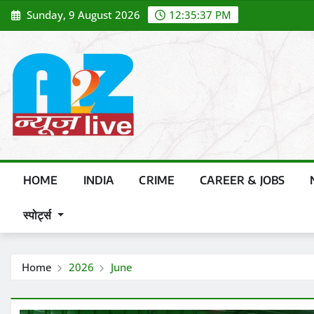
Skip
Sunday, 9 August 2026
12:35:38 PM
to
content
HOME
INDIA
CRIME
CAREER & JOBS
स्पोर्ट्स
Home
2026
June