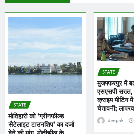
STATE
मुजफ्फरपुर में 
एसएसपी सख्त, 
क्राइम मीटिंग मे
STATE
चेतावनी; लापरव
मोतिहारी को ‘ग्रीनफील्ड
deepak
सैटेलाइट टाउनशिप’ का दर्जा
देने की मांग, मोतीझील के