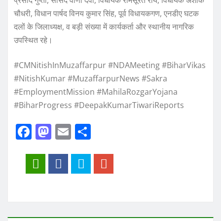
प्रसाद गुप्ता, सांसद वीणा देवी, विधायक रामसूरत राय, विधायक अशोक
चौधरी, विधान पार्षद विनय कुमार सिंह, पूर्व विधायकगण, एनडीए घटक
दलों के जिलाध्यक्ष, व बड़ी संख्या में कार्यकर्ता और स्थानीय नागरिक
उपस्थित रहे।
#CMNitishInMuzaffarpur #NDAMeeting #BiharVikas
#NitishKumar #MuzaffarpurNews #Sakra
#EmploymentMission #MahilaRozgarYojana
#BiharProgress #DeepakKumarTiwariReports
F
M
E
S
a
a
m
h
c
st
ai
a
e
o
l
re
b
d
o
o