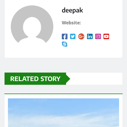
o
n
k
deepak
Website:
RELATED STORY