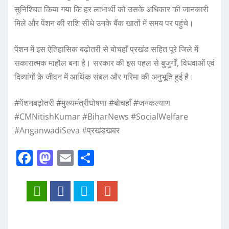
सुनिश्चित किया गया कि हर लाभार्थी को उसके अधिकार की जानकारी
मिले और पेंशन की राशि सीधे उनके बैंक खातों में समय पर पहुंचे।
पेंशन में इस ऐतिहासिक बढ़ोतरी से बोचहाँ प्रखंड सहित पूरे जिले में
सकारात्मक माहौल बना है। सरकार की इस पहल से बुजुर्गों, विधवाओं एवं
दिव्यांगों के जीवन में आर्थिक संबल और गरिमा की अनुभूति हुई है।
#पेंशनबढ़ोतरी #मुख्यमंत्रीघोषणा #बोचहाँ #जनकल्याण
#CMNitishKumar #BiharNews #SocialWelfare
#AnganwadiSeva #प्रखंडखबर
F
M
E
S
a
a
m
h
c
st
ai
a
e
o
l
re
b
d