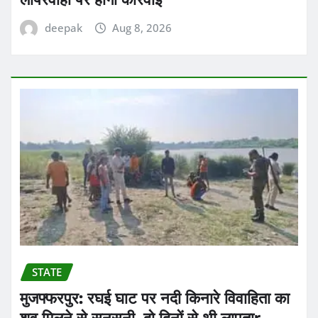
deepak
Aug 8, 2026
STATE
मुजफ्फरपुर: रघई घाट पर नदी किनारे विवाहिता का
शव मिलने से सनसनी, दो दिनों से थी लापताr