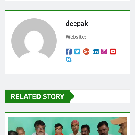
o
o
o
n
k
deepak
Website:
RELATED STORY