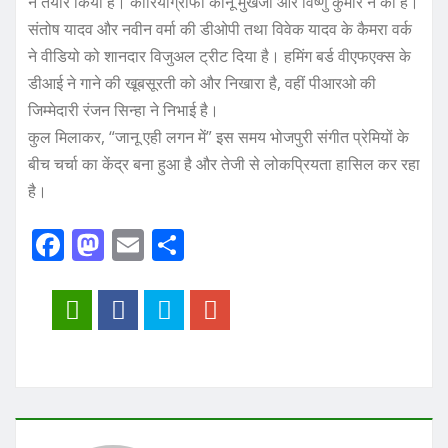
ने तैयार किया है। कोरियोग्राफी कानू मुखर्जी और विष्णु कुमार ने की है।
संतोष यादव और नवीन वर्मा की डीओपी तथा विवेक यादव के कैमरा वर्क
ने वीडियो को शानदार विजुअल ट्रीट दिया है। हमिंग बर्ड वीएफएक्स के
डीआई ने गाने की खूबसूरती को और निखारा है, वहीं पीआरओ की
जिम्मेदारी रंजन सिन्हा ने निभाई है।
कुल मिलाकर, “जानू एही लगन में” इस समय भोजपुरी संगीत प्रेमियों के
बीच चर्चा का केंद्र बना हुआ है और तेजी से लोकप्रियता हासिल कर रहा
है।
F
M
E
S
a
a
m
h
c
st
ai
a
e
o
l
re
b
d
o
o
o
n