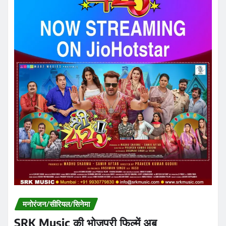
मनोरंजन/सीरियल/सिनेमा
SRK Music की भोजपुरी फिल्में अब