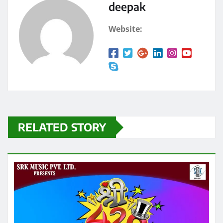
k
deepak
Website:
RELATED STORY