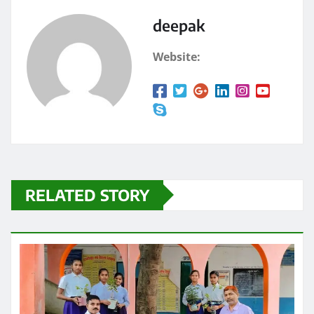
o
n
k
deepak
Website:
RELATED STORY