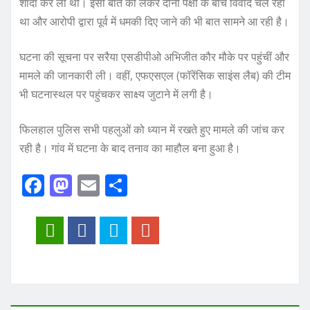
शादी कर ली थी। इसी बात को लेकर दोनों पक्षों के बीच विवाद चल रहा
था और आरोपी द्वारा पूर्व में धमकी दिए जाने की भी बात सामने आ रही है।
घटना की सूचना पर सरैया एसडीपीओ अभिजीत कौर मौके पर पहुंचीं और
मामले की जानकारी ली। वहीं, एफएसएल (फॉरेंसिक साइंस लैब) की टीम
भी घटनास्थल पर पहुंचकर साक्ष्य जुटाने में लगी है।
फिलहाल पुलिस सभी पहलुओं को ध्यान में रखते हुए मामले की जांच कर
रही है। गांव में घटना के बाद तनाव का माहौल बना हुआ है।
F
M
E
S
a
a
m
h
c
st
ai
a
e
o
l
re
b
d
o
o