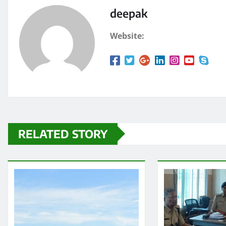
o
n
k
deepak
Website:
RELATED STORY