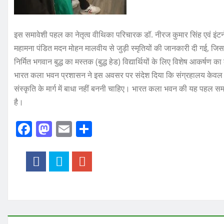
इस समावेशी पहल का नेतृत्व वीथिका परिचारक डॉ. नीरज कुमार सिंह एवं इंटर्न
महामना पंडित मदन मोहन मालवीय से जुड़ी स्मृतियों की जानकारी दी गई, जिसने 
निर्मित भगवान बुद्ध का मस्तक (बुद्ध हेड) विद्यार्थियों के लिए विशेष आकर्षण का
भारत कला भवन प्रशासन ने इस अवसर पर संदेश दिया कि संग्रहालय केवल देखन
संस्कृति के मार्ग में बाधा नहीं बननी चाहिए। भारत कला भवन की यह पहल स
है।
F
M
E
S
a
a
m
h
c
st
ai
a
e
o
l
re
b
d
o
o