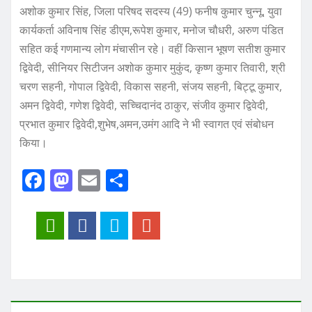
अशोक कुमार सिंह, जिला परिषद सदस्य (49) फनीष कुमार चुन्नू, युवा
कार्यकर्ता अविनाष सिंह डीएम,रूपेश कुमार, मनोज चौधरी, अरुण पंडित
सहित कई गणमान्य लोग मंचासीन रहे। वहीं किसान भूषण सतीश कुमार
द्विवेदी, सीनियर सिटीजन अशोक कुमार मुकुंद, कृष्ण कुमार तिवारी, श्री
चरण सहनी, गोपाल द्विवेदी, विकास सहनी, संजय सहनी, बिट्टू कुमार,
अमन द्विवेदी, गणेश द्विवेदी, सच्चिदानंद ठाकुर, संजीव कुमार द्विवेदी,
प्रभात कुमार द्विवेदी,शुभेष,अमन,उमंग आदि ने भी स्वागत एवं संबोधन
किया।
F
M
E
S
a
a
m
h
c
st
ai
a
e
o
l
re
b
d
o
o