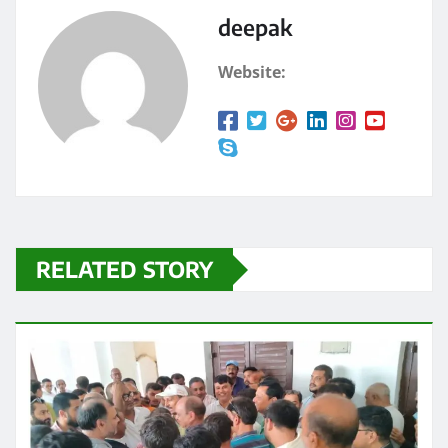
o
n
k
deepak
Website:
RELATED STORY