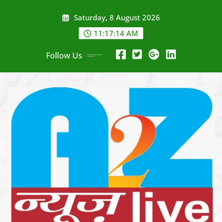
Skip
Saturday, 8 August 2026
to
content
11:17:16 AM
Follow Us