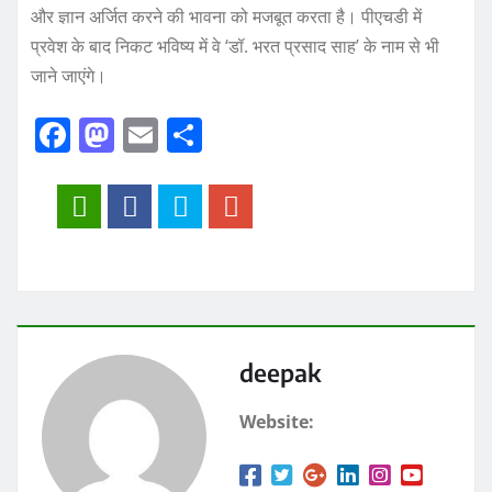
और ज्ञान अर्जित करने की भावना को मजबूत करता है। पीएचडी में
प्रवेश के बाद निकट भविष्य में वे ‘डॉ. भरत प्रसाद साह’ के नाम से भी
जाने जाएंगे।
F
M
E
S
a
a
m
h
c
st
ai
a
e
o
l
re
b
d
o
o
o
n
k
deepak
Website: