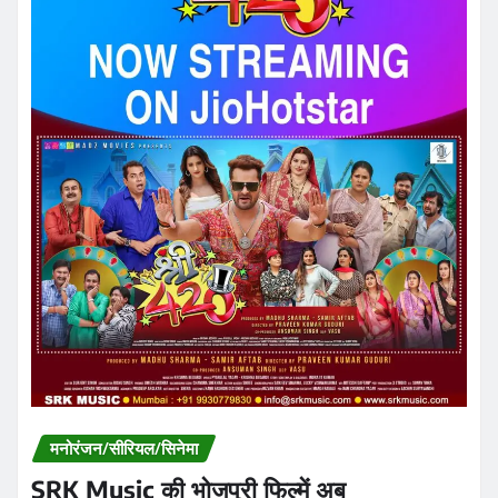
मनोरंजन/सीरियल/सिनेमा
SRK Music की भोजपुरी फिल्में अब