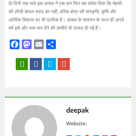
दो दिनों तक चले इस उत्सव ने एक बार फिर यह संदेश दिया कि मेहसी
की लीची केवल स्वाद का नहीं, बल्कि क्षेत्र की संस्कृति, कृषि और
आर्थिक विकास का भी प्रतीक है। उत्सव के समापन के साथ ही अगले
वर्ष इसे और भव्य रूप देने की उम्मीदें भी प्रबल हो गई हैं।
F
M
E
S
a
a
m
h
c
st
ai
a
e
o
l
re
b
d
o
o
o
n
k
deepak
Website: