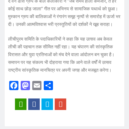
द वन डांस ग्रुप के बाल कलाकारों ने “जब समय होला कमजोर, त हर
कोई साथ छोड़ जाला” गीत पर अभिनय से सामाजिक यथार्थ को छुआ।
मुस्कान ग्रुप की बालिकाओं ने रंगारंग समूह नृत्यों से समारोह में ऊर्जा भर
दी। उनकी आत्मविश्वास भरी प्रस्तुतियों को दर्शकों ने खूब सराहा।
लीचीपुरम समिति के पदाधिकारियों ने कहा कि यह उत्सव अब केवल
लीची की पहचान तक सीमित नहीं रहा। यह चंपारण की सांस्कृतिक
विरासत और युवा प्रतिभाओं को मंच देने वाला आंदोलन बन चुका है।
समापन पर यह संकल्प भी दोहराया गया कि आने वाले वर्षों में उत्सव
राष्ट्रीय सांस्कृतिक मानचित्र पर अपनी जगह और मजबूत करेगा।
F
M
E
S
a
a
m
h
c
st
ai
a
e
o
l
re
b
d