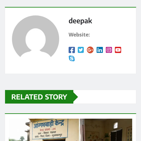
o
o
o
n
k
deepak
Website:
RELATED STORY